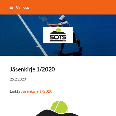
Siirry
Valikko
sivun
sisältöön
Sotkamon Tennisseura
Jäsenkirje 1/2020
25.2.2020
Linkki
Jäsenkirje 1/2020