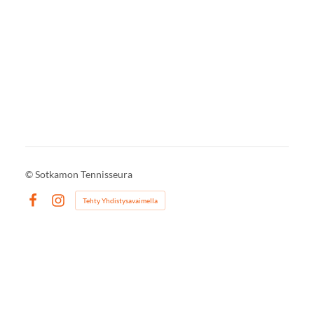
©
Sotkamon Tennisseura
Tehty Yhdistysavaimella
Facebook
Instagram