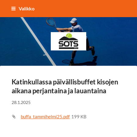
Siirry
Valikko
sivun
sisältöön
Sotkamon Tennisseura
Katinkullassa päivällisbuffet kisojen
aikana perjantaina ja lauantaina
28.1.2025
buffa_tammihelmi25.pdf
199 KB