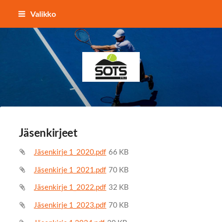
Siirry
Valikko
sivun
sisältöön
Sotkamon Tennisseura
Jäsenkirjeet
Jäsenkirje 1_2020.pdf
66 KB
Jäsenkirje 1_2021.pdf
70 KB
Jäsenkirje 1_2022.pdf
32 KB
Jäsenkirje 1_2023.pdf
70 KB