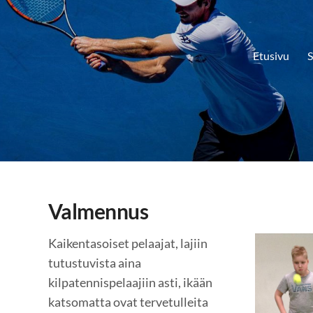
Etusivu
S
Valmennus
Kaikentasoiset pelaajat, lajiin
tutustuvista aina
kilpatennispelaajiin asti, ikään
katsomatta ovat tervetulleita