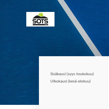
Siirry
sivun
sisältöön
Sotkamon Tennisseura
Sisäkausi (syys-toukokuu)
Ulkokausi (kesä-elokuu)