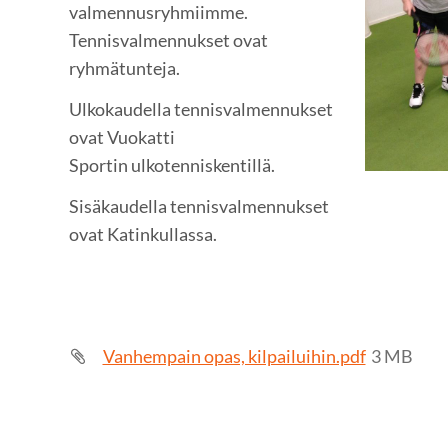
valmennusryhmiimme.
Tennisvalmennukset ovat
ryhmätunteja.
Ulkokaudella tennisvalmennukset
ovat Vuokatti
Sportin ulkotenniskentillä.
Sisäkaudella tennisvalmennukset
ovat Katinkullassa.
Vanhempain opas, kilpailuihin.pdf
3 MB