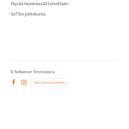
Hyvää tenniskesää toivottaen
SoTSin johtokunta
©
Sotkamon Tennisseura
Tehty Yhdistysavaimella
Facebook
Instagram