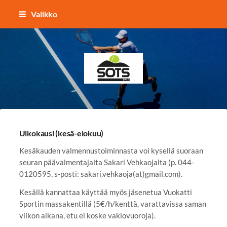
Siirry
Valikko
sivun
sisältöön
Sotkamon Tennisseura
Ulkokausi (kesä-elokuu)
Kesäkauden valmennustoiminnasta voi kysellä suoraan
seuran päävalmentajalta Sakari Vehkaojalta (p. 044-
0120595, s-posti: sakari.vehkaoja(at)gmail.com).
Kesällä kannattaa käyttää myös jäsenetua Vuokatti
Sportin massakentillä (5€/h/kenttä, varattavissa saman
viikon aikana, etu ei koske vakiovuoroja).