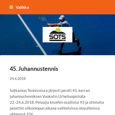
Siirry
Valikko
sivun
sisältöön
Sotkamon Tennisseura
45. Juhannustennis
24.6.2018
Sotkamon Tennisseura järjesti peräti 45. kerran
juhannustenniksen Vuokatin Urheiluopistolla
22.-24.6.2018. Pelaajia kisoihin osallistui 93 ja otteluita
pelattiin viikonlopun aikana vaihtelvissa olosuhteissa
yhteensä 106.