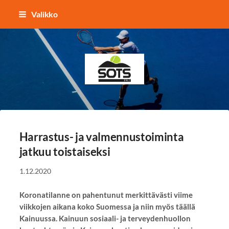
Siirry
Valikko
sivun
sisältöön
Sotkamon Tennisseura
Harrastus- ja valmennustoiminta
jatkuu toistaiseksi
1.12.2020
Koronatilanne on pahentunut merkittävästi viime
viikkojen aikana koko Suomessa ja niin myös täällä
Kainuussa. Kainuun sosiaali- ja terveydenhuollon