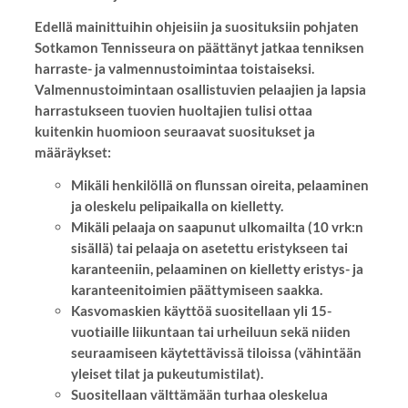
Edellä mainittuihin ohjeisiin ja suosituksiin pohjaten
Sotkamon Tennisseura on päättänyt jatkaa tenniksen
harraste- ja valmennustoimintaa toistaiseksi.
Valmennustoimintaan osallistuvien pelaajien ja lapsia
harrastukseen tuovien huoltajien tulisi ottaa
kuitenkin huomioon seuraavat suositukset ja
määräykset:
Mikäli henkilöllä on flunssan oireita, pelaaminen
ja oleskelu pelipaikalla on kielletty.
Mikäli pelaaja on saapunut ulkomailta (10 vrk:n
sisällä) tai pelaaja on asetettu eristykseen tai
karanteeniin, pelaaminen on kielletty eristys- ja
karanteenitoimien päättymiseen saakka.
Kasvomaskien käyttöä suositellaan yli 15-
vuotiaille liikuntaan tai urheiluun sekä niiden
seuraamiseen käytettävissä tiloissa (vähintään
yleiset tilat ja pukeutumistilat).
Suositellaan välttämään turhaa oleskelua