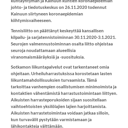
kuntayhtymän ja Kainuun kuntien koronaepidemian
johto- ja tiedotuskeskus on 26.11.2020 todennut
Kainuun siirtyneen koronaepidemian
kiihtymisvaiheeseen.
Tennisliitto on päättänyt keskeyttää kansallisen
kilpailu- ja sarjatennistoiminnan 30.11.2020-3.1.2021.
Seurojen valmennustoiminnan osalta liitto ohjeistaa
seuroja noudattamaan alueellisia
viranomaismääräyksiä ja -suosituksia.
Sotkamon liikuntapalvelut ovat tarkentaneet omia
ohjeitaan. Urheiluharrastuksissa korostetaan lasten
liikuntamahdollisuuksien turvaamista. Tämä
tarkoittaa vanhempien osallistumisen minimoimista ja
kontaktien vähentämistä harrastustoimintaan liittyen.
Aikuisten harrasteporukoiden sijaan suositellaan
vaihtoehtoisten yksilölajien lajien harjoittamista.
Aikuisten harrastetoimintaa voidaan jatkaa silloin,
kun turvavälit pystytään varmistamaan ja
lähikontakteja välttämään.