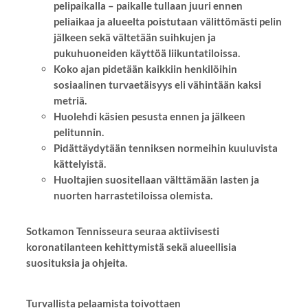
pelipaikalla – paikalle tullaan juuri ennen
peliaikaa ja alueelta poistutaan välittömästi pelin
jälkeen sekä vältetään suihkujen ja
pukuhuoneiden käyttöä liikuntatiloissa.
Koko ajan pidetään kaikkiin henkilöihin
sosiaalinen turvaetäisyys eli vähintään kaksi
metriä.
Huolehdi käsien pesusta ennen ja jälkeen
pelitunnin.
Pidättäydytään tenniksen normeihin kuuluvista
kättelyistä.
Huoltajien suositellaan välttämään lasten ja
nuorten harrastetiloissa olemista.
Sotkamon Tennisseura seuraa aktiivisesti
koronatilanteen kehittymistä sekä alueellisia
suosituksia ja ohjeita.
Turvallista pelaamista toivottaen