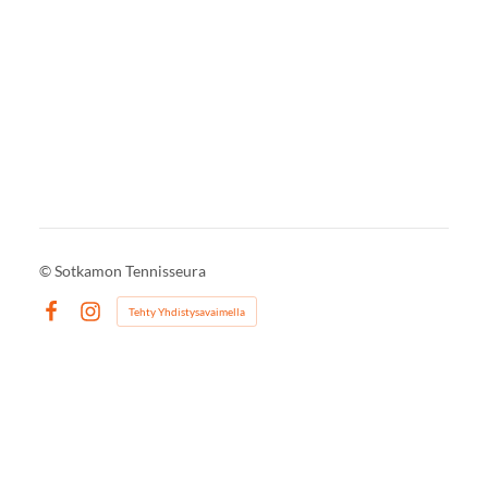
©
Sotkamon Tennisseura
Tehty Yhdistysavaimella
Facebook
Instagram