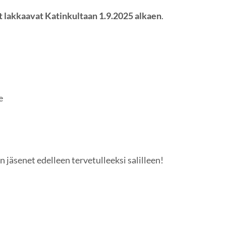
 lakkaavat Katinkultaan 1.9.2025 alkaen
.
e
n jäsenet edelleen tervetulleeksi salilleen!