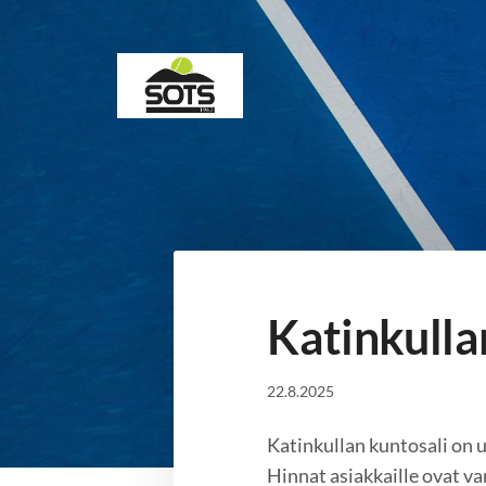
Siirry
sivun
sisältöön
Sotkamon Tennisseura
Katinkulla
22.8.2025
Katinkullan kuntosali on u
Hinnat asiakkaille ovat va