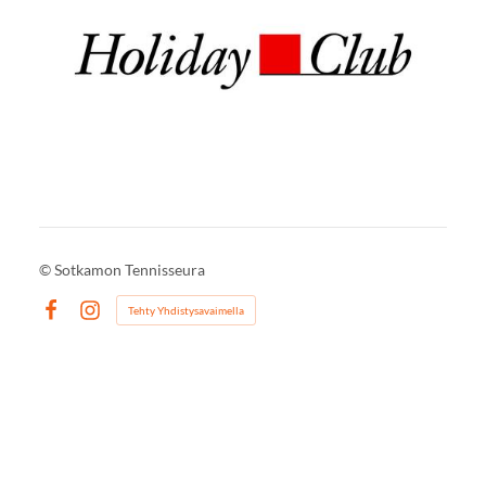
©
Sotkamon Tennisseura
Tehty Yhdistysavaimella
Facebook
Instagram