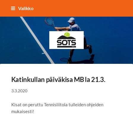
Siirry
Valikko
sivun
sisältöön
Sotkamon Tennisseura
Katinkullan päiväkisa MB la 21.3.
3.3.2020
Kisat on peruttu Tennisliitola tulleiden ohjeiden
mukaisesti!