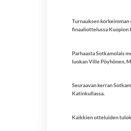
Turnauksen korkeimman sar
finaaliottelussa Kuopion 
Parhaasta Sotkamolais me
luokan Ville Pöyhönen, M
Seuraavan kerran Sotkamo
Katinkullassa.
Kaikkien otteluiden tulo