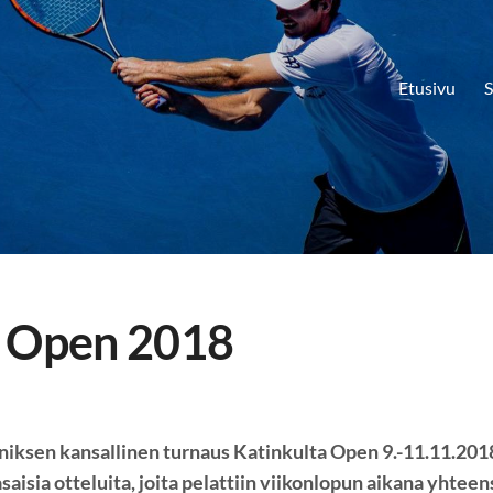
Etusivu
S
a Open 2018
nniksen kansallinen turnaus Katinkulta Open 9.-11.11.201
asaisia otteluita, joita pelattiin viikonlopun aikana yhteen