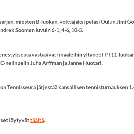
jan, miesten B-luokan, voittajaksi pelasi Oulun Jimi Go
Indrek Soomen luvuin 6-1, 4-6, 10-5.
nestyksestä vastasivat finaaleihin yltäneet PT11-luokan
C-nelinpelin Juha Arffman ja Janne Huotari.
n Tennisseura järjestää kansallisen tennisturnauksen 1.
kset löytyvät
täältä
.