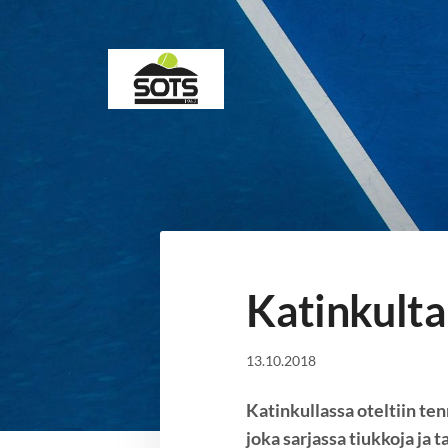
Siirry
sivun
sisältöön
Sotkamon Tennisseura
Katinkult
13.10.2018
Katinkullassa oteltiin te
joka sarjassa tiukkoja ja t