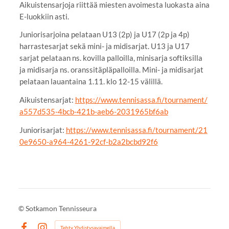
Aikuistensarjoja riittää miesten avoimesta luokasta aina
E-luokkiin asti.
Juniorisarjoina pelataan U13 (2p) ja U17 (2p ja 4p)
harrastesarjat sekä mini- ja midisarjat. U13 ja U17
sarjat pelataan ns. kovilla palloilla, minisarja softiksilla
ja midisarja ns. oranssitäpläpalloilla. Mini- ja midisarjat
pelataan lauantaina 1.11. klo 12-15 välillä.
Aikuistensarjat:
https://www.tennisassa.fi/tournament/
a557d535-4bcb-421b-aeb6-2031965bf6ab
Juniorisarjat:
https://www.tennisassa.fi/tournament/21
0e9650-a964-4261-92cf-b2a2bcbd92f6
©
Sotkamon Tennisseura
Tehty Yhdistysavaimella