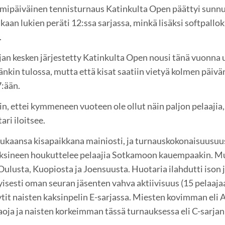
mipäiväinen tennisturnaus Katinkulta Open päättyi sunn
ukaan lukien peräti 12:ssa sarjassa, minkä lisäksi softpall
.
jan kesken järjestetty Katinkulta Open nousi tänä vuonna 
änkin tulossa, mutta että kisat saatiin vietyä kolmen päivän
7:ään.
in, ettei kymmeneen vuoteen ole ollut näin paljon pelaajia
ari iloitsee.
mukaansa kisapaikkana mainiosti, ja turnauskokonaisuusuu
sineen houkuttelee pelaajia Sotkamoon kauempaakin. Muka
ulusta, Kuopiosta ja Joensuusta. Huotaria ilahdutti ison 
yisesti oman seuran jäsenten vahva aktiivisuus (15 pelaaja
ytit naisten kaksinpelin E-sarjassa. Miesten kovimman eli 
oja ja naisten korkeimman tässä turnauksessa eli C-sarja