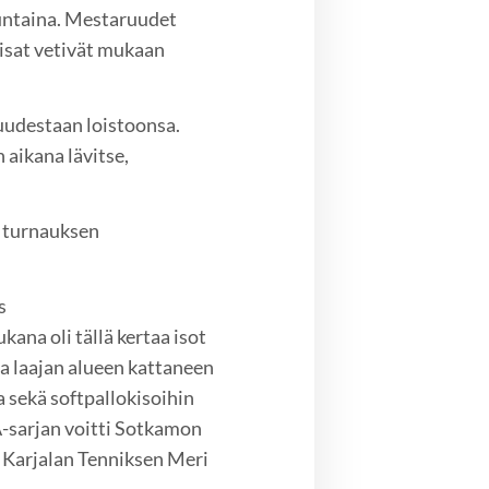
untaina. Mestaruudet
okisat vetivät mukaan
uudestaan loistoonsa.
 aikana lävitse,
, turnauksen
s
na oli tällä kertaa isot
ja laajan alueen kattaneen
a sekä softpallokisoihin
A-sarjan voitti Sotkamon
n Karjalan Tenniksen Meri