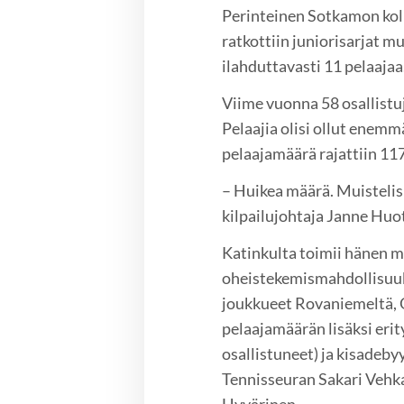
Perinteinen Sotkamon kol
ratkottiin juniorisarjat m
ilahduttavasti 11 pelaajaa
Viime vuonna 58 osallistu
Pelaajia olisi ollut enemm
pelaajamäärä rajattiin 11
– Huikea määrä. Muistelis
kilpailujohtaja Janne Huot
Katinkulta toimii hänen 
oheistekemismahdollisuuk
joukkueet Rovaniemeltä, O
pelaajamäärän lisäksi erit
osallistuneet) ja kisadeby
Tennisseuran Sakari Vehka
Hyvärinen.