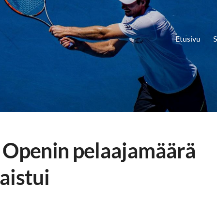
Etusivu
S
a Openin pelaajamäärä
aistui