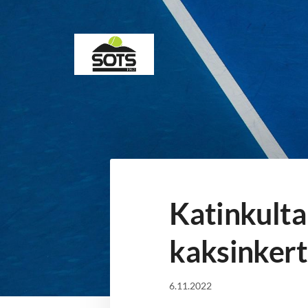
Siirry
sivun
sisältöön
Sotkamon Tennisseura
Katinkult
kaksinkert
6.11.2022