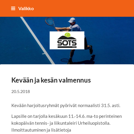
Siirry
Valikko
sivun
sisältöön
Sotkamon Tennisseura
Kevään ja kesän valmennus
20.5.2018
Kevään harjoitusryhmät pyörivät normaalisti 31.5. asti.
Lapsille on tarjolla kesäkuun 11.-14.6. ma-to perinteinen
kokopäivän tennis- ja liikuntaleiri Urheiluopistolla.
Ilmoittautuminen ja lisätietoja