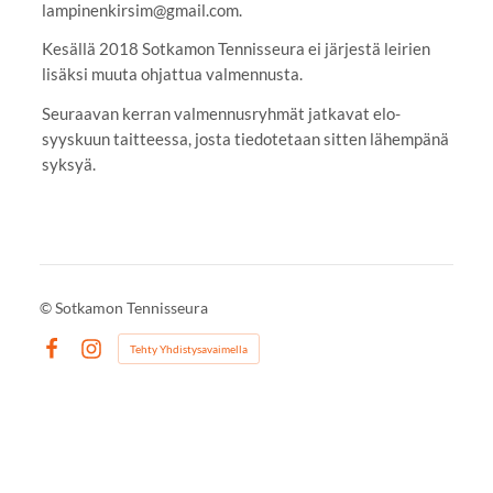
lampinenkirsim@gmail.com.
Kesällä 2018 Sotkamon Tennisseura ei järjestä leirien
lisäksi muuta ohjattua valmennusta.
Seuraavan kerran valmennusryhmät jatkavat elo-
syyskuun taitteessa, josta tiedotetaan sitten lähempänä
syksyä.
©
Sotkamon Tennisseura
Tehty Yhdistysavaimella
Facebook
Instagram