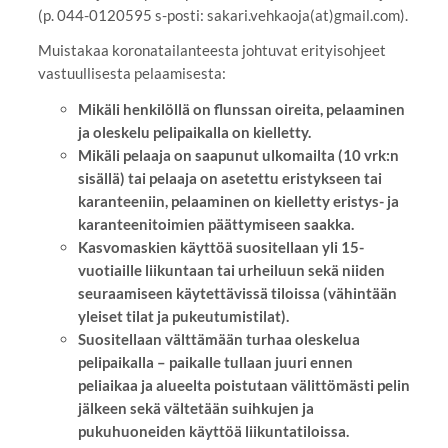
(p. 044-0120595 s-posti: sakari.vehkaoja(at)gmail.com).
Muistakaa koronatailanteesta johtuvat erityisohjeet
vastuullisesta pelaamisesta:
Mikäli henkilöllä on flunssan oireita, pelaaminen
ja oleskelu pelipaikalla on kielletty.
Mikäli pelaaja on saapunut ulkomailta (10 vrk:n
sisällä) tai pelaaja on asetettu eristykseen tai
karanteeniin, pelaaminen on kielletty eristys- ja
karanteenitoimien päättymiseen saakka.
Kasvomaskien käyttöä suositellaan yli 15-
vuotiaille liikuntaan tai urheiluun sekä niiden
seuraamiseen käytettävissä tiloissa (vähintään
yleiset tilat ja pukeutumistilat).
Suositellaan välttämään turhaa oleskelua
pelipaikalla – paikalle tullaan juuri ennen
peliaikaa ja alueelta poistutaan välittömästi pelin
jälkeen sekä vältetään suihkujen ja
pukuhuoneiden käyttöä liikuntatiloissa.