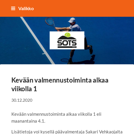
Siirry
Valikko
sivun
sisältöön
Sotkamon Tennisseura
Kevään valmennustoiminta alkaa
viikolla 1
30.12.2020
Kevään valmennustoiminta alkaa viikolla 1 eli
maanantaina 4.1.
Lisätietoja voi kysellä päävalmentaja Sakari Vehkaojalta