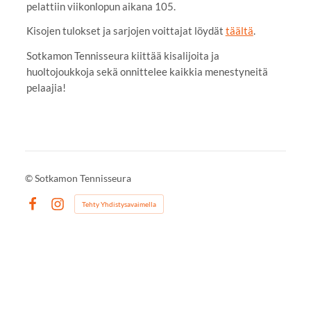
pelattiin viikonlopun aikana 105.
Kisojen tulokset ja sarjojen voittajat löydät
täältä
.
Sotkamon Tennisseura kiittää kisalijoita ja
huoltojoukkoja sekä onnittelee kaikkia menestyneitä
pelaajia!
©
Sotkamon Tennisseura
Tehty Yhdistysavaimella
Facebook
Instagram