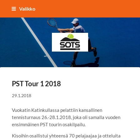
Siirry
Valikko
sivun
sisältöön
Sotkamon Tennisseura
PST Tour 1 2018
29.1.2018
Vuokatin Katinkullassa pelattiin kansallinen
tennisturnaus 26.-28.1.2018, joka oli samalla vuoden
ensimmäinen PST tourin osakilpailu.
Kisoihin osallistui yhteensä 70 pelajaajaa ja otteluita