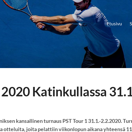
Etusivu
S
 2020 Katinkullassa 31.1
nniksen kansallinen turnaus PST Tour 1 31.1.-2.2.2020. Tu
sia otteluita, joita pelattiin viikonlopun aikana yhteensä 1