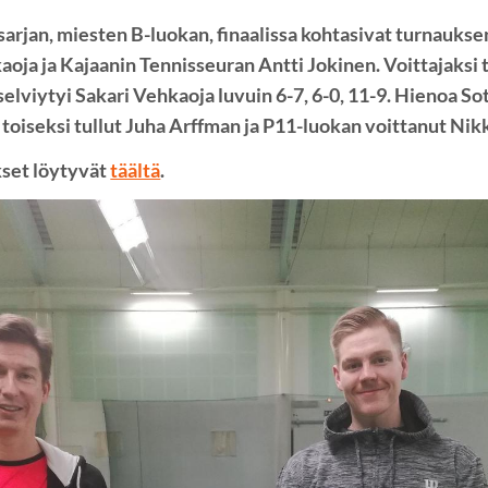
rjan, miesten B-luokan, finaalissa kohtasivat turnaukse
oja ja Kajaanin Tennisseuran Antti Jokinen. Voittajaksi 
elviytyi Sakari Vehkaoja luvuin 6-7, 6-0, 11-9. Hienoa S
oiseksi tullut Juha Arffman ja P11-luokan voittanut Nik
kset löytyvät
täältä
.