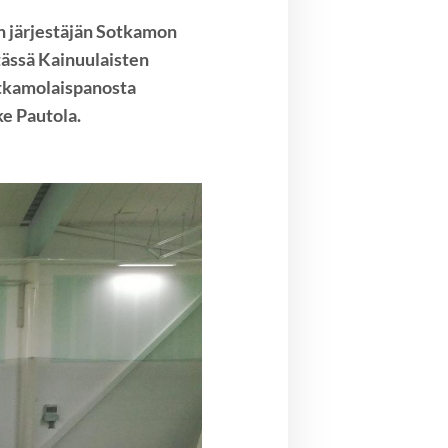
n järjestäjän Sotkamon
tässä Kainuulaisten
otkamolaispanosta
ke Pautola.