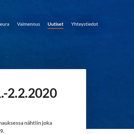
eura
Valmennus
Uutiset
Yhteystiedot
.-2.2.2020
rnauksessa nähtiin joka
19.