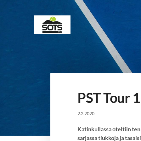
Siirry
sivun
sisältöön
Sotkamon Tennisseura
PST Tour 1
2.2.2020
Katinkullassa oteltiin te
sarjassa tiukkoja ja tasai