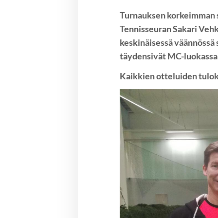
Turnauksen korkeimman sa
Tennisseuran Sakari Vehka
keskinäisessä väännössä s
täydensivät MC-luokassa t
Kaikkien otteluiden tulo