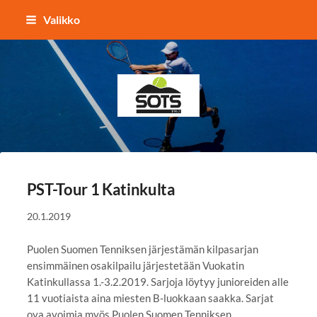
Siirry
Valikko
sivun
sisältöön
Sotkamon Tennisseura
PST-Tour 1 Katinkulta
20.1.2019
Puolen Suomen Tenniksen järjestämän kilpasarjan
ensimmäinen osakilpailu järjestetään Vuokatin
Katinkullassa 1.-3.2.2019. Sarjoja löytyy junioreiden alle
11 vuotiaista aina miesten B-luokkaan saakka. Sarjat
ova avoimia myös Puolen Suomen Tenniksen