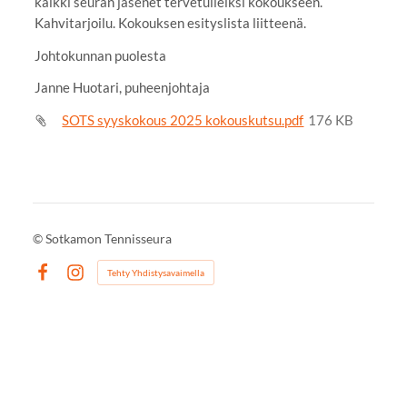
kaikki seuran jäsenet tervetulleiksi kokoukseen.
Kahvitarjoilu. Kokouksen esityslista liitteenä.
Johtokunnan puolesta
Janne Huotari, puheenjohtaja
SOTS syyskokous 2025 kokouskutsu.pdf
176 KB
©
Sotkamon Tennisseura
Tehty Yhdistysavaimella
Facebook
Instagram