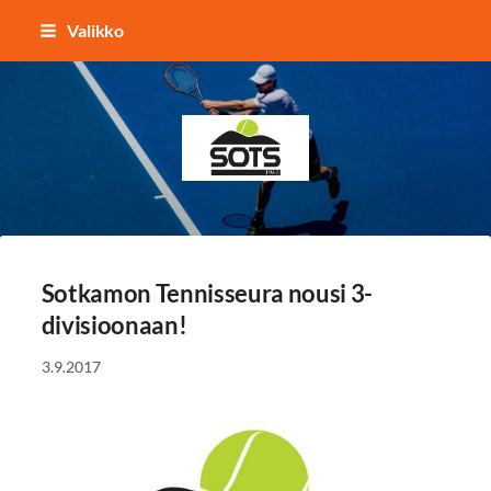
Siirry
Valikko
sivun
sisältöön
Sotkamon Tennisseura
Sotkamon Tennisseura nousi 3-
divisioonaan!
3.9.2017