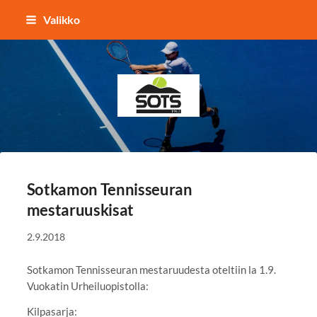
Siirry
Valikko
sivun
sisältöön
Sotkamon Tennisseura
Sotkamon Tennisseuran
mestaruuskisat
2.9.2018
Sotkamon Tennisseuran mestaruudesta oteltiin la 1.9.
Vuokatin Urheiluopistolla:
Kilpasarja: