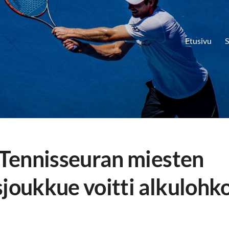
Etusivu
S
Tennisseuran miesten
sjoukkue voitti alkulohk