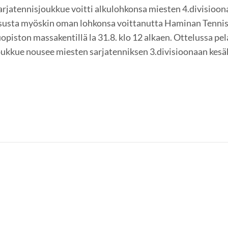
jatennisjoukkue voitti alkulohkonsa miesten 4.divisioon
susta myöskin oman lohkonsa voittanutta Haminan Tennis
piston massakentillä la 31.8. klo 12 alkaen. Ottelussa pel
 joukkue nousee miesten sarjatenniksen 3.divisioonaan kes