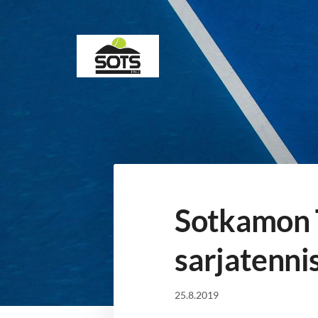
Siirry
sivun
sisältöön
Sotkamon Tennisseura
Sotkamon 
sarjatenni
25.8.2019