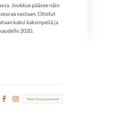
assa. Joukkue pääsee näin
seuraa vastaan. Ottelut
ataan kaksi kaksinpeliä ja
äkaudelle 2020.
Tehty Yhdistysavaimella
Facebook
Instagram