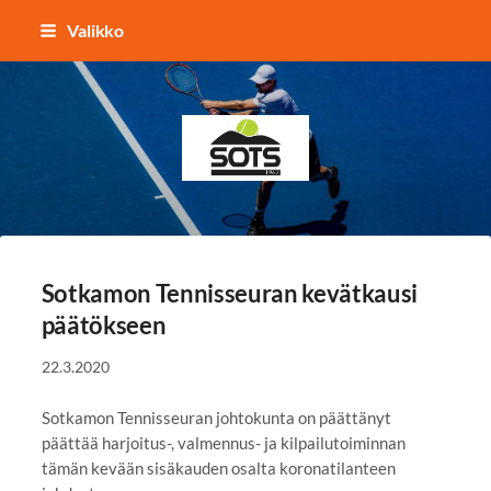
Siirry
Valikko
sivun
sisältöön
Sotkamon Tennisseura
Sotkamon Tennisseuran kevätkausi
päätökseen
22.3.2020
Sotkamon Tennisseuran johtokunta on päättänyt
päättää harjoitus-, valmennus- ja kilpailutoiminnan
tämän kevään sisäkauden osalta koronatilanteen