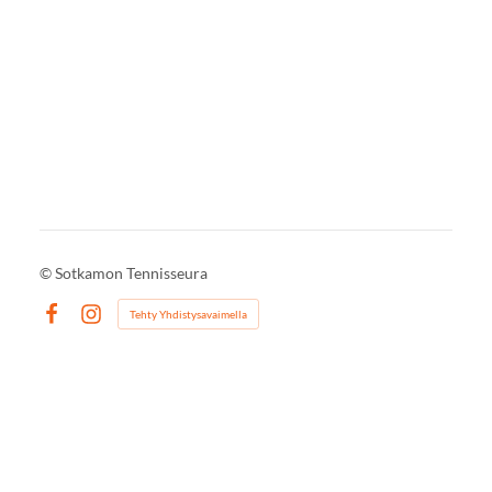
©
Sotkamon Tennisseura
Tehty Yhdistysavaimella
Facebook
Instagram