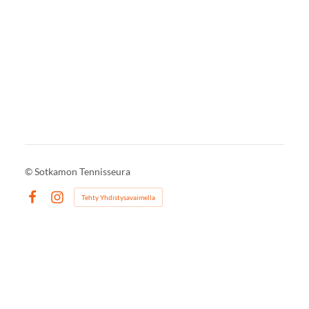
©
Sotkamon Tennisseura
Tehty Yhdistysavaimella
Facebook
Instagram