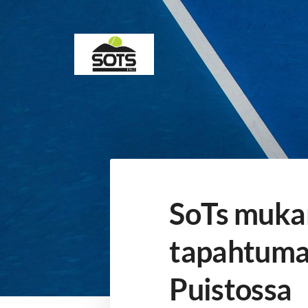
Siirry
sivun
sisältöön
Sotkamon Tennisseura
SoTs mukan
tapahtuma
Puistossa