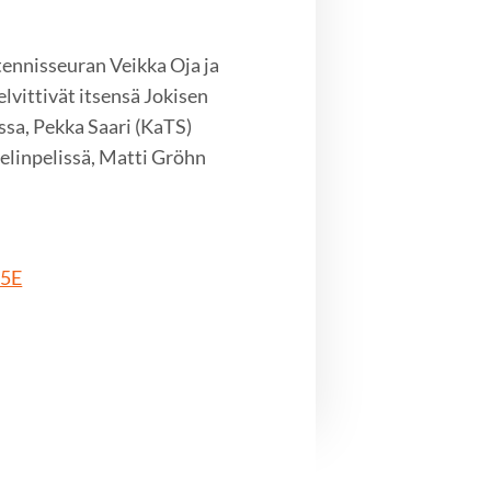
tennisseuran Veikka Oja ja
elvittivät itsensä Jokisen
ssa, Pekka Saari (KaTS)
elinpelissä, Matti Gröhn
85E