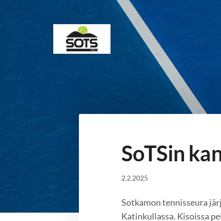
Siirry
sivun
sisältöön
Sotkamon Tennisseura
SoTSin kans
2.2.2025
Sotkamon tennisseura järj
Katinkullassa. Kisoissa pe