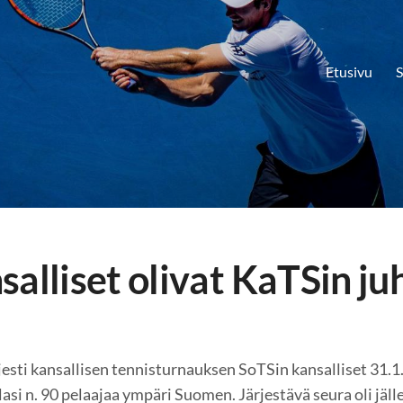
Etusivu
S
alliset olivat KaTSin ju
esti kansallisen tennisturnauksen SoTSin kansalliset 31.1
lasi n. 90 pelaajaa ympäri Suomen. Järjestävä seura oli jäl