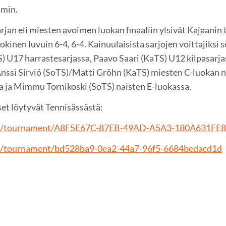
imin.
jan eli miesten avoimen luokan finaaliin ylsivät Kajaanin 
okinen luvuin 6-4, 6-4. Kainuulaisista sarjojen voittajiksi s
S) U17 harrastesarjassa, Paavo Saari (KaTS) U12 kilpasarja
Anssi Sirviö (SoTS)/Matti Gröhn (KaTS) miesten C-luokan n
a ja Mimmu Tornikoski (SoTS) naisten E-luokassa.
set löytyvät Tennisässästä:
a.fi/tournament/A8F5E67C-87EB-49AD-A5A3-180A631FE
.fi/tournament/bd528ba9-0ea2-44a7-96f5-6684bedacd1d