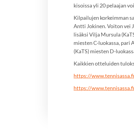
kisoissa yli 20 pelaajan vo
Kilpailujen korkeimman sar
Antti Jokinen. Voiton vei J
lisäksi Vilja Mursula (KaT
miesten C-luokassa, pari 
(KaTS) miesten D-luokass
Kaikkien otteluiden tulok
https://www.tennisass
https://www.tennisassa