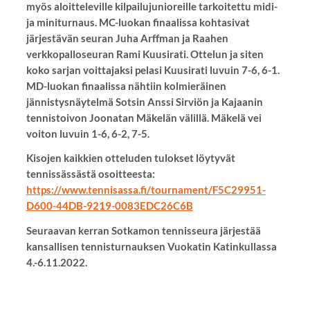
myös aloitteleville kilpailujunioreille tarkoitettu midi-
ja miniturnaus. MC-luokan finaalissa kohtasivat
järjestävän seuran Juha Arffman ja Raahen
verkkopalloseuran Rami Kuusirati. Ottelun ja siten
koko sarjan voittajaksi pelasi Kuusirati luvuin 7-6, 6-1.
MD-luokan finaalissa nähtiin kolmieräinen
jännistysnäytelmä Sotsin Anssi Sirviön ja Kajaanin
tennistoivon Joonatan Mäkelän välillä. Mäkelä vei
voiton luvuin 1-6, 6-2, 7-5.
Kisojen kaikkien otteluden tulokset löytyvät
tennissässästä osoitteesta:
https://www.tennisassa.fi/tournament/F5C29951-
D600-44DB-9219-0083EDC26C6B
Seuraavan kerran Sotkamon tennisseura järjestää
kansallisen tennisturnauksen Vuokatin Katinkullassa
4.-6.11.2022.