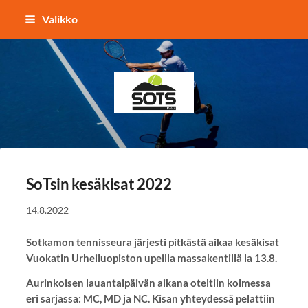
Siirry
Valikko
sivun
sisältöön
Sotkamon Tennisseura
SoTsin kesäkisat 2022
14.8.2022
Sotkamon tennisseura järjesti pitkästä aikaa kesäkisat
Vuokatin Urheiluopiston upeilla massakentillä la 13.8.
Aurinkoisen lauantaipäivän aikana oteltiin kolmessa
eri sarjassa: MC, MD ja NC. Kisan yhteydessä pelattiin