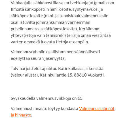
Vehkaojalle sähköpostilla sakari.vehkaoja(at)gmail.com.
Ilmoita sähköpostiin nimi, osoite, syntymävuosi ja
sähköpostiosoite (mini- ja tenniskouluvalmennuksiin
osallistuvilta jommankumman vanhemman
puhelinnumero ja sähköpostiosoite). Keräämme
yhteystietoja vain tennisrekisteriä ja omaa viestintää
varten emmekä luovuta tietoja eteenpäin.
Valmennusryhmiin osallistuminen säännöllisesti
edellyttää seuran jäsenyyttä.
Talviharjoittelu tapahtuu Katinkullassa, 5 kenttää
(velour alusta), Katinkullantie 15, 88610 Vuokatti.
Syyskaudella valmennusviikkoja on 15.
Valmennushinnasto löytyy kohdasta
Valmennussäännöt
ja hinnasto
.