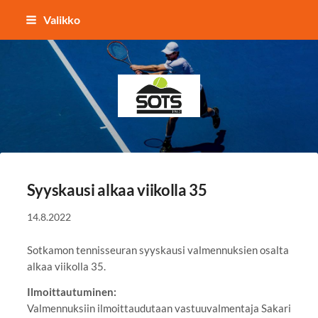
Siirry
Valikko
sivun
sisältöön
Sotkamon Tennisseura
Syyskausi alkaa viikolla 35
14.8.2022
Sotkamon tennisseuran syyskausi valmennuksien osalta
alkaa viikolla 35.
Ilmoittautuminen:
Valmennuksiin ilmoittaudutaan vastuuvalmentaja Sakari