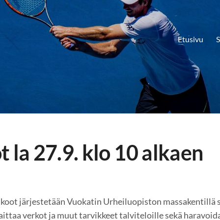
Etusivu
S
 la 27.9. klo 10 alkaen
lkoot järjestetään Vuokatin Urheiluopiston massakentillä 
aittaa verkot ja muut tarvikkeet talviteloille sekä haravoi