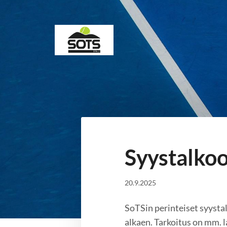
Siirry
sivun
sisältöön
Sotkamon Tennisseura
Syystalkoot
20.9.2025
SoTSin perinteiset syysta
alkaen. Tarkoitus on mm. l