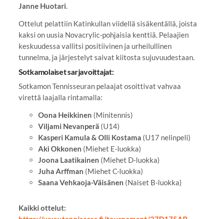
Janne Huotari
.
Ottelut pelattiin Katinkullan viidellä sisäkentällä, joista
kaksi on uusia Novacrylic-pohjaisia kenttiä. Pelaajien
keskuudessa vallitsi positiivinen ja urheilullinen
tunnelma, ja järjestelyt saivat kiitosta sujuvuudestaan.
Sotkamolaiset sarjavoittajat:
Sotkamon Tennisseuran pelaajat osoittivat vahvaa
virettä laajalla rintamalla:
Oona Heikkinen
(Minitennis)
Viljami Nevanperä
(U14)
Kasperi Kamula & Olli Kostama
(U17 nelinpeli)
Aki Okkonen
(Miehet E-luokka)
Joona Laatikainen
(Miehet D-luokka)
Juha Arffman
(Miehet C-luokka)
Saana Vehkaoja-Väisänen
(Naiset B-luokka)
Kaikki ottelut:
https://www.tennisassa.fi/tournament/27D175AB-