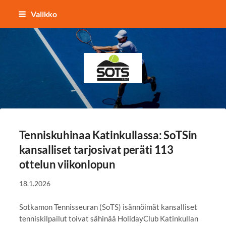
Siirry
Valikko
sivun
sisältöön
Sotkamon Tennisseura
Tenniskuhinaa Katinkullassa: SoTSin
kansalliset tarjosivat peräti 113
ottelun viikonlopun
18.1.2026
Sotkamon Tennisseuran (SoTS) isännöimät kansalliset
tenniskilpailut toivat sähinää HolidayClub Katinkullan