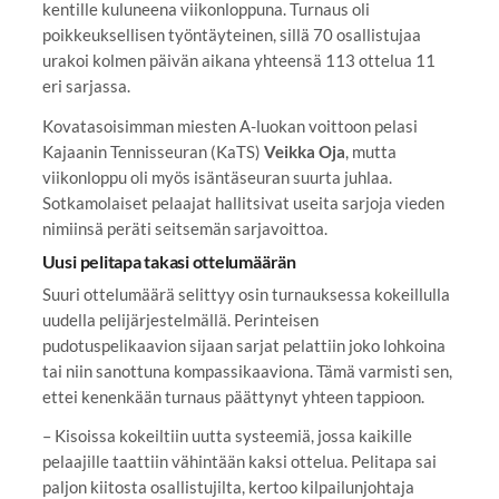
kentille kuluneena viikonloppuna. Turnaus oli
poikkeuksellisen työntäyteinen, sillä 70 osallistujaa
urakoi kolmen päivän aikana yhteensä 113 ottelua 11
eri sarjassa.
Kovatasoisimman miesten A-luokan voittoon pelasi
Kajaanin Tennisseuran (KaTS)
Veikka Oja
, mutta
viikonloppu oli myös isäntäseuran suurta juhlaa.
Sotkamolaiset pelaajat hallitsivat useita sarjoja vieden
nimiinsä peräti seitsemän sarjavoittoa.
Uusi pelitapa takasi ottelumäärän
Suuri ottelumäärä selittyy osin turnauksessa kokeillulla
uudella pelijärjestelmällä. Perinteisen
pudotuspelikaavion sijaan sarjat pelattiin joko lohkoina
tai niin sanottuna kompassikaaviona. Tämä varmisti sen,
ettei kenenkään turnaus päättynyt yhteen tappioon.
– Kisoissa kokeiltiin uutta systeemiä, jossa kaikille
pelaajille taattiin vähintään kaksi ottelua. Pelitapa sai
paljon kiitosta osallistujilta, kertoo kilpailunjohtaja