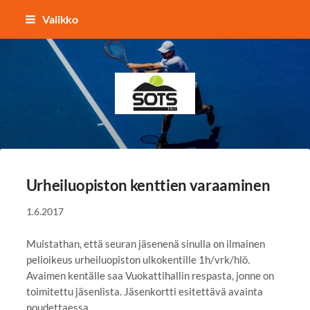
Siirry
Valikko
sivun
sisältöön
Sotkamon Tennisseura
Urheiluopiston kenttien varaaminen
1.6.2017
Muistathan, että seuran jäsenenä sinulla on ilmainen
pelioikeus urheiluopiston ulkokentille 1h/vrk/hlö.
Avaimen kentälle saa Vuokattihallin respasta, jonne on
toimitettu jäsenlista. Jäsenkortti esitettävä avainta
noudettaessa.