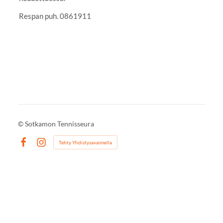
Respan puh. 0861911
©
Sotkamon Tennisseura
Tehty Yhdistysavaimella
Facebook
Instagram