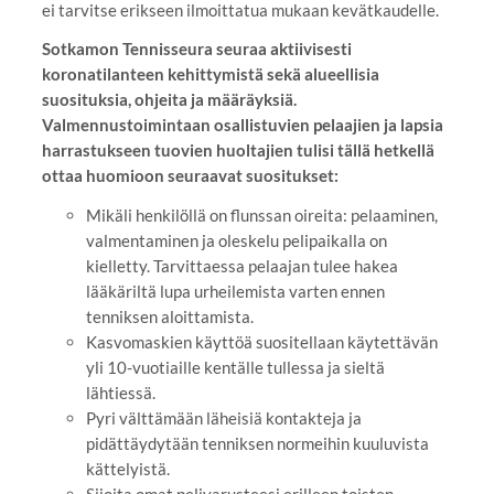
ei tarvitse erikseen ilmoittatua mukaan kevätkaudelle.
Sotkamon Tennisseura seuraa aktiivisesti
koronatilanteen kehittymistä sekä alueellisia
suosituksia, ohjeita ja määräyksiä.
Valmennustoimintaan osallistuvien pelaajien ja lapsia
harrastukseen tuovien huoltajien tulisi tällä hetkellä
ottaa huomioon seuraavat suositukset:
Mikäli henkilöllä on flunssan oireita: pelaaminen,
valmentaminen ja oleskelu pelipaikalla on
kielletty. Tarvittaessa pelaajan tulee hakea
lääkäriltä lupa urheilemista varten ennen
tenniksen aloittamista.
Kasvomaskien käyttöä suositellaan käytettävän
yli 10-vuotiaille kentälle tullessa ja sieltä
lähtiessä.
Pyri välttämään läheisiä kontakteja ja
pidättäydytään tenniksen normeihin kuuluvista
kättelyistä.