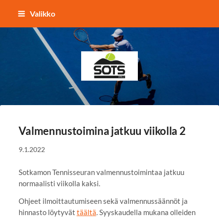
Siirry
Valikko
sivun
sisältöön
Sotkamon Tennisseura
Valmennustoimina jatkuu viikolla 2
9.1.2022
Sotkamon Tennisseuran valmennustoimintaa jatkuu
normaalisti viikolla kaksi.
Ohjeet ilmoittautumiseen sekä valmennussäännöt ja
hinnasto löytyvät
täältä
. Syyskaudella mukana olleiden