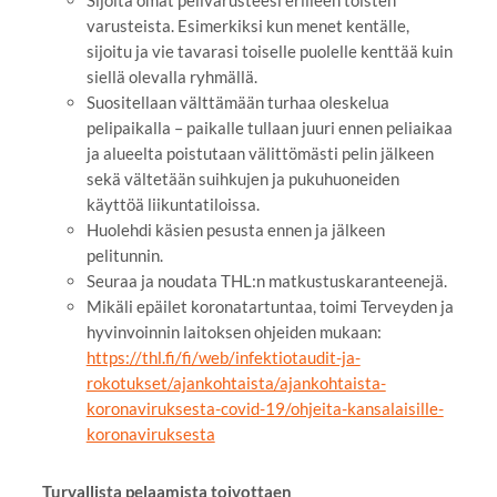
Sijoita omat pelivarusteesi erilleen toisten
varusteista. Esimerkiksi kun menet kentälle,
sijoitu ja vie tavarasi toiselle puolelle kenttää kuin
siellä olevalla ryhmällä.
Suositellaan välttämään turhaa oleskelua
pelipaikalla – paikalle tullaan juuri ennen peliaikaa
ja alueelta poistutaan välittömästi pelin jälkeen
sekä vältetään suihkujen ja pukuhuoneiden
käyttöä liikuntatiloissa.
Huolehdi käsien pesusta ennen ja jälkeen
pelitunnin.
Seuraa ja noudata THL:n matkustuskaranteenejä.
Mikäli epäilet koronatartuntaa, toimi Terveyden ja
hyvinvoinnin laitoksen ohjeiden mukaan:
https://thl.fi/fi/web/infektiotaudit-ja-
rokotukset/ajankohtaista/ajankohtaista-
koronaviruksesta-covid-19/ohjeita-kansalaisille-
koronaviruksesta
Turvallista pelaamista toivottaen