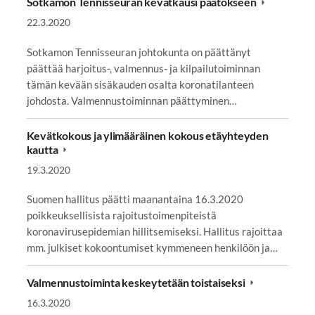
Sotkamon Tennisseuran kevätkausi päätökseen
22.3.2020
Sotkamon Tennisseuran johtokunta on päättänyt
päättää harjoitus-, valmennus- ja kilpailutoiminnan
tämän kevään sisäkauden osalta koronatilanteen
johdosta. Valmennustoiminnan päättyminen…
Kevätkokous ja ylimääräinen kokous etäyhteyden
kautta
19.3.2020
Suomen hallitus päätti maanantaina 16.3.2020
poikkeuksellisista rajoitustoimenpiteistä
koronavirusepidemian hillitsemiseksi. Hallitus rajoittaa
mm. julkiset kokoontumiset kymmeneen henkilöön ja…
Valmennustoiminta keskeytetään toistaiseksi
16.3.2020