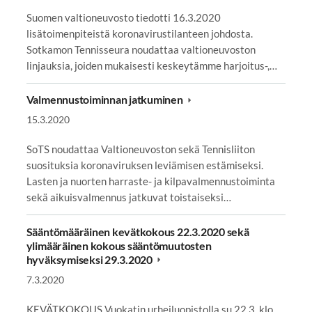
Suomen valtioneuvosto tiedotti 16.3.2020
lisätoimenpiteistä koronavirustilanteen johdosta.
Sotkamon Tennisseura noudattaa valtioneuvoston
linjauksia, joiden mukaisesti keskeytämme harjoitus-,…
Valmennustoiminnan jatkuminen
15.3.2020
SoTS noudattaa Valtioneuvoston sekä Tennisliiton
suosituksia koronaviruksen leviämisen estämiseksi.
Lasten ja nuorten harraste- ja kilpavalmennustoiminta
sekä aikuisvalmennus jatkuvat toistaiseksi…
Sääntömääräinen kevätkokous 22.3.2020 sekä
ylimääräinen kokous sääntömuutosten
hyväksymiseksi 29.3.2020
7.3.2020
KEVÄTKOKOUS Vuokatin urheiluopistolla su 22.3. klo