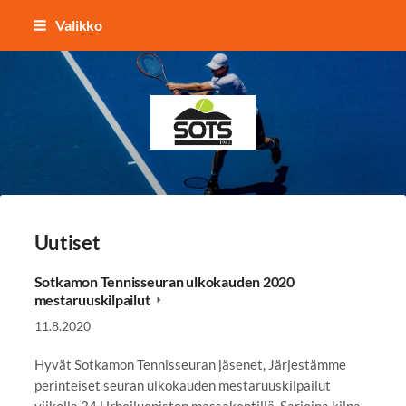
Siirry
Valikko
sivun
sisältöön
Sotkamon Tennisseura
Uutiset
Sotkamon Tennisseuran ulkokauden 2020
mestaruuskilpailut
11.8.2020
Hyvät Sotkamon Tennisseuran jäsenet, Järjestämme
perinteiset seuran ulkokauden mestaruuskilpailut
viikolla 34 Urheiluopiston massakentillä. Sarjoina kilpa-